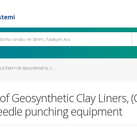
stemi
CTIVITY OF GEOSYNTHETIC C...
 of Geosynthetic Clay Liners,
needle punching equipment