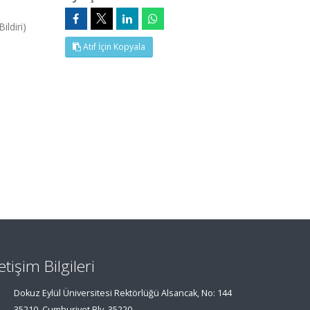
ldiri)
Atıf İçin Kopyala
letişim Bilgileri
Dokuz Eylül Üniversitesi Rektörlüğü Alsancak, No: 144
35210, Cumhuriyet Blv, 35220