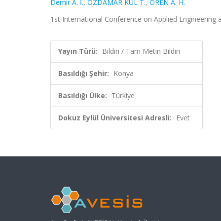
Demir A. İ.
,
ÖZDAMAR KUL T.
,
ÖREN A. H.
1st International Conference on Applied Engineering a
Yayın Türü:
Bildiri / Tam Metin Bildiri
Basıldığı Şehir:
Konya
Basıldığı Ülke:
Türkiye
Dokuz Eylül Üniversitesi Adresli:
Evet