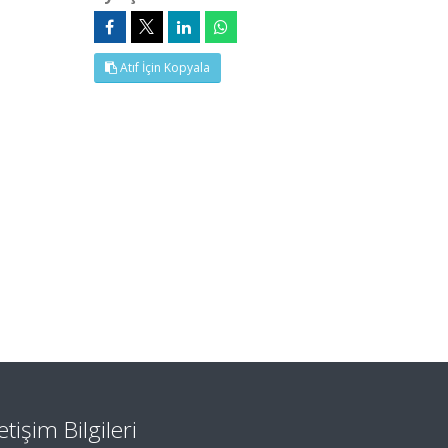
Atıf İçin Kopyala
letişim Bilgileri