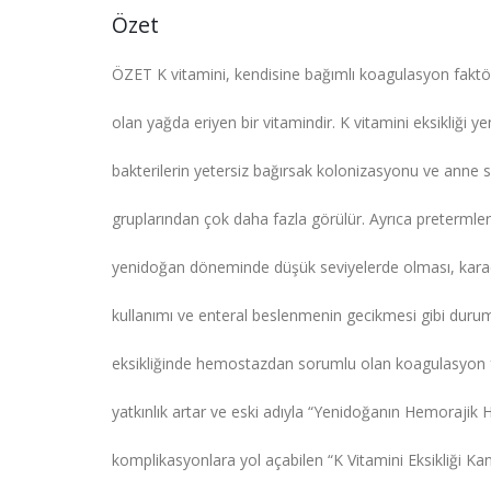
Özet
ÖZET K vitamini, kendisine bağımlı koagulasyon faktörle
olan yağda eriyen bir vitamindir. K vitamini eksikliği
bakterilerin yetersiz bağırsak kolonizasyonu ve anne
gruplarından çok daha fazla görülür. Ayrıca pretermle
yenidoğan döneminde düşük seviyelerde olması, karaci
kullanımı ve enteral beslenmenin gecikmesi gibi duruml
eksikliğinde hemostazdan sorumlu olan koagulasyon f
yatkınlık artar ve eski adıyla “Yenidoğanın Hemorajik H
komplikasyonlara yol açabilen “K Vitamini Eksikliği K