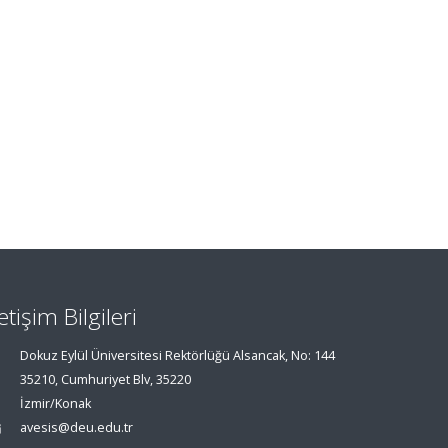
letişim Bilgileri
Dokuz Eylül Üniversitesi Rektörlüğü Alsancak, No: 144
35210, Cumhuriyet Blv, 35220
İzmir/Konak
avesis@deu.edu.tr