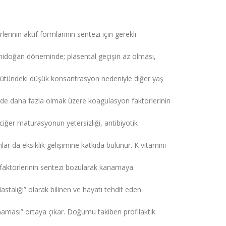
rinin aktif formlarının sentezi için gerekli
 yenidoğan döneminde; plasental geçişin az olması,
 sütündeki düşük konsantrasyon nedeniyle diğer yaş
rde daha fazla olmak üzere koagulasyon faktörlerinin
ğer maturasyonun yetersizliği, antibiyotik
ar da eksiklik gelişimine katkıda bulunur. K vitamini
aktörlerinin sentezi bozularak kanamaya
astalığı” olarak bilinen ve hayatı tehdit eden
anaması” ortaya çıkar. Doğumu takiben profilaktik