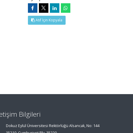
Atıf İçin Kopyala
letişim Bilgileri
Dokuz Eylül Üniversitesi Rektörlüğü Alsancak, No: 144
35210, Cumhuriyet Blv, 35220