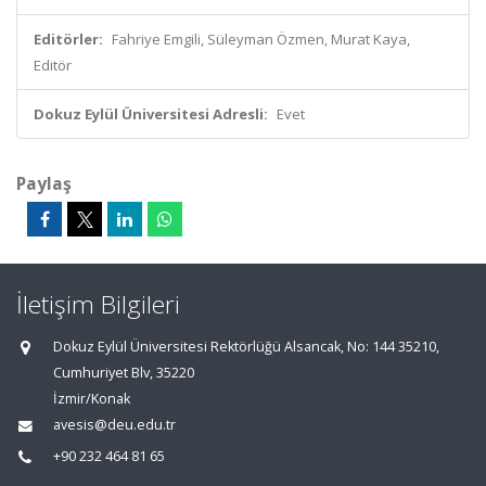
Editörler:
Fahriye Emgili, Süleyman Özmen, Murat Kaya,
Editör
Dokuz Eylül Üniversitesi Adresli:
Evet
Paylaş
İletişim Bilgileri
Dokuz Eylül Üniversitesi Rektörlüğü Alsancak, No: 144 35210,
Cumhuriyet Blv, 35220
İzmir/Konak
avesis@deu.edu.tr
+90 232 464 81 65