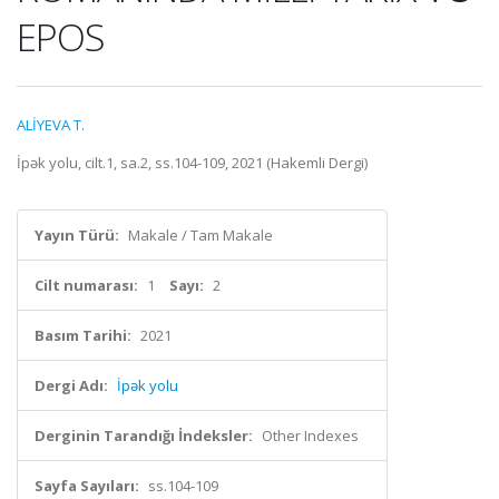
EPOS
ALİYEVA T.
İpək yolu, cilt.1, sa.2, ss.104-109, 2021 (Hakemli Dergi)
Yayın Türü:
Makale / Tam Makale
Cilt numarası:
1
Sayı:
2
Basım Tarihi:
2021
Dergi Adı:
İpək yolu
Derginin Tarandığı İndeksler:
Other Indexes
Sayfa Sayıları:
ss.104-109