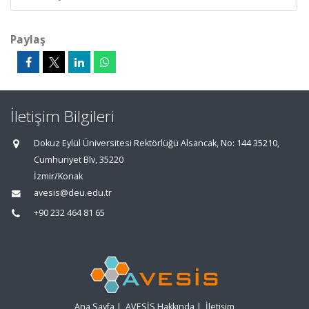
Paylaş
İletişim Bilgileri
Dokuz Eylül Üniversitesi Rektörlüğü Alsancak, No: 144 35210,
Cumhuriyet Blv, 35220
İzmir/Konak
avesis@deu.edu.tr
+90 232 464 81 65
Ana Sayfa
|
AVESİS Hakkında
|
İletişim