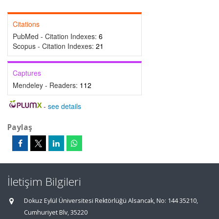
Citations
PubMed - Citation Indexes:
6
Scopus - Citation Indexes:
21
Captures
Mendeley - Readers:
112
-
see details
Paylaş
İletişim Bilgileri
Dokuz Eylül Üniversitesi Rektörlüğü Alsancak, No: 144 35210,
Cumhuriyet Blv, 35220