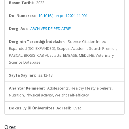
Basım Tarihi:
2022
Doi Numarası:
10.1016/j.arcped.2021.11.001
Dergi Adı:
ARCHIVES DE PEDIATRIE
Derginin Tarandığı İndeksler:
Science Citation Index
Expanded (SCI-EXPANDED), Scopus, Academic Search Premier,
PASCAL, BIOSIS, CAB Abstracts, EMBASE, MEDLINE, Veterinary
Science Database
Sayfa Sayıları:
ss.12-18
Anahtar Kelimeler:
Adolescents, Healthy lifestyle beliefs,
Nutrition, Physical activity, Weight self-efficacy
Dokuz Eylül Üniversitesi Adresli:
Evet
Özet