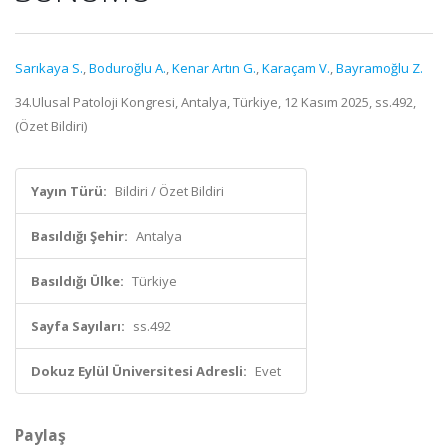
Sarıkaya S.
,
Boduroğlu A.
,
Kenar Artın G.
,
Karaçam V.
,
Bayramoğlu Z.
34.Ulusal Patoloji Kongresi, Antalya, Türkiye, 12 Kasım 2025, ss.492,
(Özet Bildiri)
Yayın Türü:
Bildiri / Özet Bildiri
Basıldığı Şehir:
Antalya
Basıldığı Ülke:
Türkiye
Sayfa Sayıları:
ss.492
Dokuz Eylül Üniversitesi Adresli:
Evet
Paylaş