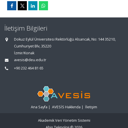
İletişim Bilgileri
Dokuz Eylül Üniversitesi Rektörlüğü Alsancak, No: 144 35210,
Cumhuriyet Blv, 35220
İzmir/Konak
avesis@deu.edu.tr
+90 232 464 81 65
Ana Sayfa
|
AVESİS Hakkında
|
İletişim
Akademik Veri Yönetim Sistemi
Abis Teknoloji
© 2026