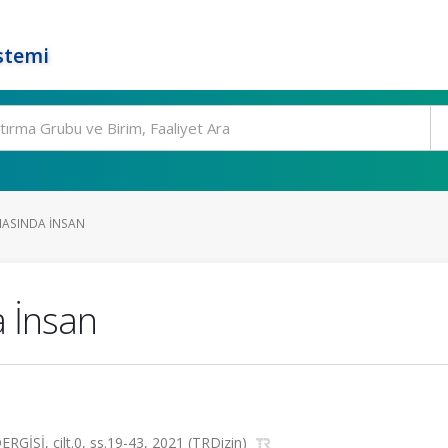
stemi
YNASINDA İNSAN
a İnsan
Sİ, cilt.0, ss.19-43, 2021 (TRDizin)