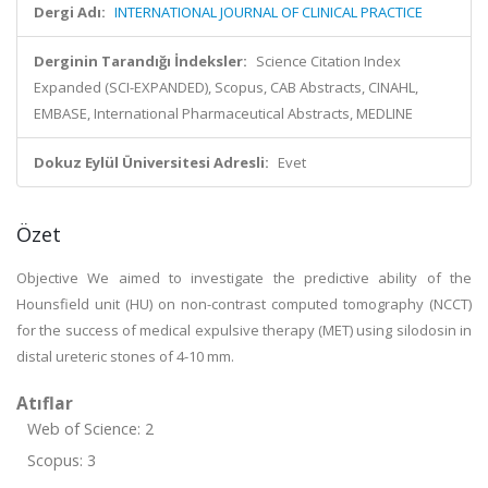
Dergi Adı:
INTERNATIONAL JOURNAL OF CLINICAL PRACTICE
Derginin Tarandığı İndeksler:
Science Citation Index
Expanded (SCI-EXPANDED), Scopus, CAB Abstracts, CINAHL,
EMBASE, International Pharmaceutical Abstracts, MEDLINE
Dokuz Eylül Üniversitesi Adresli:
Evet
Özet
Objective We aimed to investigate the predictive ability of the
Hounsfield unit (HU) on non-contrast computed tomography (NCCT)
for the success of medical expulsive therapy (MET) using silodosin in
distal ureteric stones of 4-10 mm.
Atıflar
Web of Science: 2
Scopus: 3