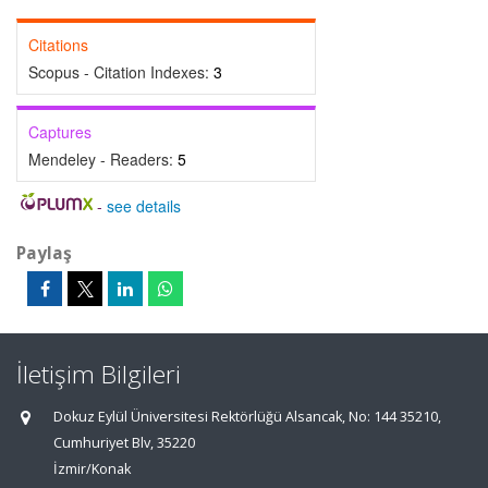
Citations
Scopus - Citation Indexes:
3
Captures
Mendeley - Readers:
5
-
see details
Paylaş
İletişim Bilgileri
Dokuz Eylül Üniversitesi Rektörlüğü Alsancak, No: 144 35210,
Cumhuriyet Blv, 35220
İzmir/Konak