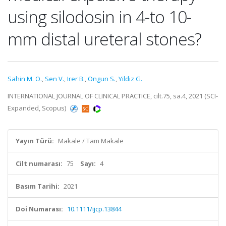
using silodosin in 4-to 10-
mm distal ureteral stones?
Sahin M. O.
,
Sen V.
,
Irer B.
,
Ongun S.
,
Yildiz G.
INTERNATIONAL JOURNAL OF CLINICAL PRACTICE, cilt.75, sa.4, 2021 (SCI-
Expanded, Scopus)
Yayın Türü:
Makale / Tam Makale
Cilt numarası:
75
Sayı:
4
Basım Tarihi:
2021
Doi Numarası:
10.1111/ijcp.13844