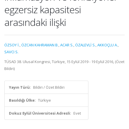
egzersiz kapasitesi
arasındaki ilişki
ÖZSOY İ.
,
ÖZCAN KAHRAMAN B.
,
ACAR S.
,
ÖZALEVLİ S.
,
AKKOÇLU A.
,
SAVCI S.
TÜSAD 38. Ulusal Kongresi, Türkiye, 15 Eylül 2019 - 19 Eylül 2016, (Özet
Bildiri)
Yayın Türü:
Bildiri / Özet Bildiri
Basıldığı Ülke:
Türkiye
Dokuz Eylül Üniversitesi Adresli:
Evet