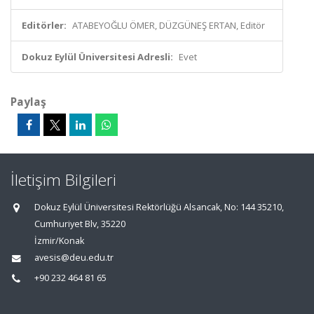
Editörler:
ATABEYOĞLU ÖMER, DÜZGÜNEŞ ERTAN, Editör
Dokuz Eylül Üniversitesi Adresli:
Evet
Paylaş
İletişim Bilgileri
Dokuz Eylül Üniversitesi Rektörlüğü Alsancak, No: 144 35210,
Cumhuriyet Blv, 35220
İzmir/Konak
avesis@deu.edu.tr
+90 232 464 81 65