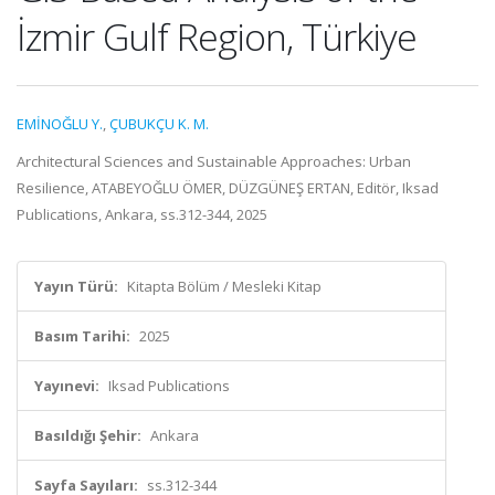
İzmir Gulf Region, Türkiye
EMİNOĞLU Y.
,
ÇUBUKÇU K. M.
Architectural Sciences and Sustainable Approaches: Urban
Resilience, ATABEYOĞLU ÖMER, DÜZGÜNEŞ ERTAN, Editör, Iksad
Publications, Ankara, ss.312-344, 2025
Yayın Türü:
Kitapta Bölüm / Mesleki Kitap
Basım Tarihi:
2025
Yayınevi:
Iksad Publications
Basıldığı Şehir:
Ankara
Sayfa Sayıları:
ss.312-344