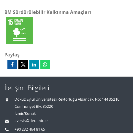
BM Sürdürülebilir Kalkınma Amaçları
Paylaş
İletişim Bilgileri
Dokuz Eylül Üniversitesi Rektörlüğü Alsancak, No: 144 35210,
Cumhuriyet Blv, 35220
İzmir/Konak
avesis@deu.edu.tr
+90 232 464 81 65