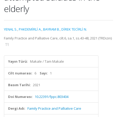
elderly
YENAL S.
,
PAKDEMİRLİ A.
,
BAYRAM B.
,
DİREK TECİRLİ N.
Family Practice and Palliative Care, cilt.6, sa.1, ss.43-48, 2021 (TRDizin)
Yayın Türü:
Makale / Tam Makale
Cilt numarası:
6
Sayı:
1
Basım Tarihi:
2021
Doi Numarası:
10.22391/fppc.803404
Dergi Adı:
Family Practice and Palliative Care