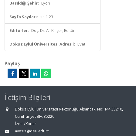
Basıldığı Şehir:
Lyon
Sayfa Sayıları:
ss.1-23
Editörler:
Doç. Dr. Ali Kılıçer, Editör
Dokuz Eylül Üniversitesi Adresli:
Evet
Paylaş
İletişim Bilgileri
Dokuz Eylül Üniversitesi Rektörlüğü Alsancak, No: 144 35210,
Cumhuriyet Blv, 35220
İzmir/Konak
avesis@deu.edu.tr