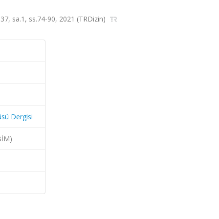
lt.37, sa.1, ss.74-90, 2021 (TRDizin)
üsü Dergisi
BİM)