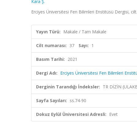
Kara Ş.
Erciyes Üniversitesi Fen Bilimleri Enstitüsü Dergisi, ci
Yayın Türü:
Makale / Tam Makale
Cilt numarası:
37
Sayı:
1
Basım Tarihi:
2021
Dergi Adı:
Erciyes Üniversitesi Fen Bilimleri Enstit
Derginin Tarandığı İndeksler:
TR DİZİN (ULAK
Sayfa Sayıları:
ss.74-90
Dokuz Eylül Üniversitesi Adresli:
Evet