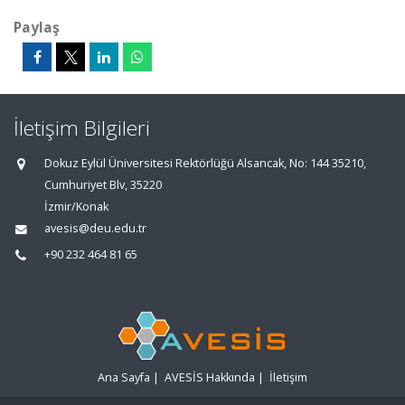
Paylaş
İletişim Bilgileri
Dokuz Eylül Üniversitesi Rektörlüğü Alsancak, No: 144 35210,
Cumhuriyet Blv, 35220
İzmir/Konak
avesis@deu.edu.tr
+90 232 464 81 65
Ana Sayfa
|
AVESİS Hakkında
|
İletişim