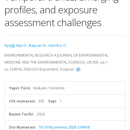
profiles, and exposure
assessment challenges
Ayışığı Aşıcı E.
,
Baycan N.
,
Gündüz O.
ENVIRONMENTAL RESEARCH A JOURNAL OF ENVIRONMENTAL
MEDICINE AND THE ENVIRONMENTAL SCIENCES, cilt.305, sa.1,
ss.124918, 2026 (SCI-Expanded, Scopus)
Yayın Türü:
Makale / Derleme
Cilt numarası:
305
Sayı:
1
Basım Tarihi:
2026
Doi Numarası:
10.1016/j.envres.2026.124918