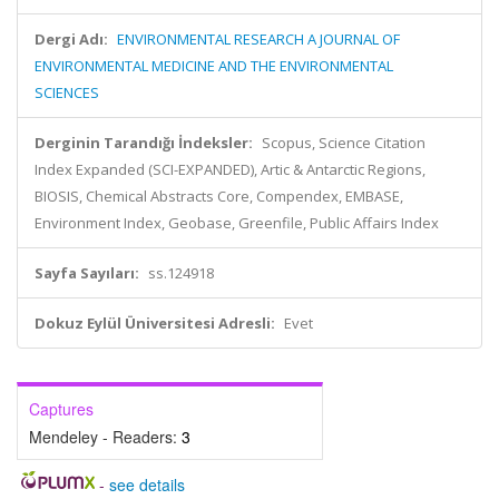
Dergi Adı:
ENVIRONMENTAL RESEARCH A JOURNAL OF
ENVIRONMENTAL MEDICINE AND THE ENVIRONMENTAL
SCIENCES
Derginin Tarandığı İndeksler:
Scopus, Science Citation
Index Expanded (SCI-EXPANDED), Artic & Antarctic Regions,
BIOSIS, Chemical Abstracts Core, Compendex, EMBASE,
Environment Index, Geobase, Greenfile, Public Affairs Index
Sayfa Sayıları:
ss.124918
Dokuz Eylül Üniversitesi Adresli:
Evet
Captures
Mendeley - Readers:
3
-
see details