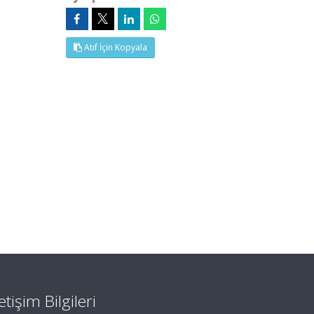
Atıf İçin Kopyala
letişim Bilgileri