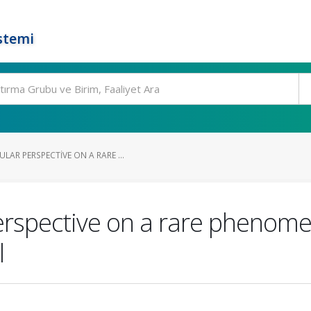
stemi
AR PERSPECTIVE ON A RARE ...
rspective on a rare phenome
l