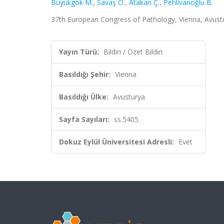
Büyükgök M.
,
Savaş Ö.
,
Atakan Ç.
,
Pehlivanoğlu B.
37th European Congress of Pathology, Vienna, Avustury
Yayın Türü:
Bildiri / Özet Bildiri
Basıldığı Şehir:
Vienna
Basıldığı Ülke:
Avusturya
Sayfa Sayıları:
ss.5405
Dokuz Eylül Üniversitesi Adresli:
Evet