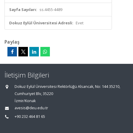
Sayfa Sayıları:
ss.4455-4489
Dokuz Eylül Üniversitesi Adresli:
Evet
Paylaş
İletişim Bilgileri
Dokuz Eylül Üniversitesi Rektörlüğü Alsancak, No: 144 35210,
Cumhuriyet Blv, 35220
İzmir/Konak
avesis@deu.edu.tr
+90 232 464 81 65