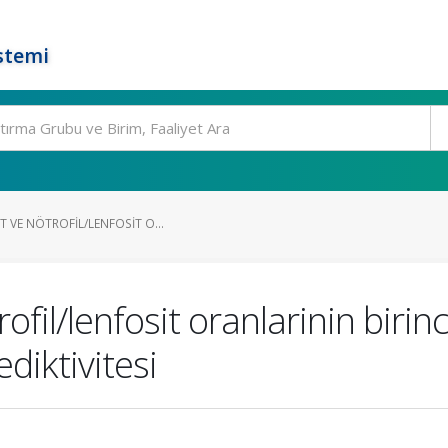
stemi
T VE NÖTROFIL/LENFOSIT O...
rofil/lenfosit oranlarinin biri
diktivitesi