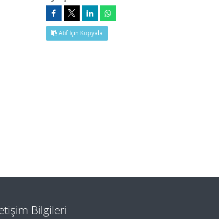
Atıf İçin Kopyala
letişim Bilgileri