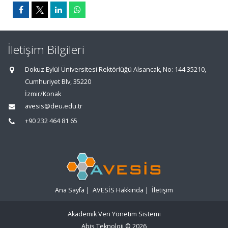
İletişim Bilgileri
Dokuz Eylül Üniversitesi Rektörlüğü Alsancak, No: 144 35210,
Cumhuriyet Blv, 35220
İzmir/Konak
avesis@deu.edu.tr
+90 232 464 81 65
Ana Sayfa
|
AVESİS Hakkında
|
İletişim
Akademik Veri Yönetim Sistemi
Abis Teknoloji
© 2026