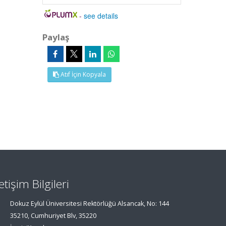
-
see details
Paylaş
Atıf İçin Kopyala
letişim Bilgileri
Dokuz Eylül Üniversitesi Rektörlüğü Alsancak, No: 144
35210, Cumhuriyet Blv, 35220