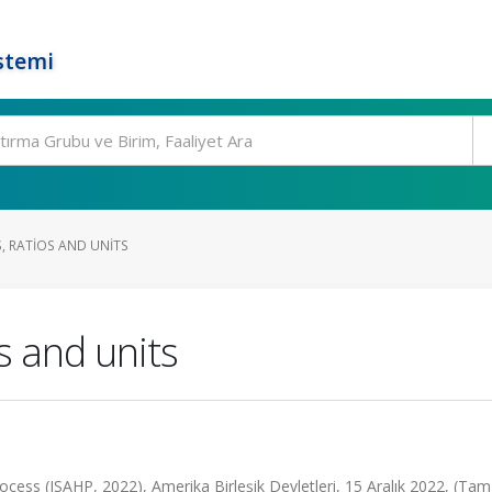
stemi
, RATIOS AND UNITS
s and units
cess (ISAHP, 2022), Amerika Birleşik Devletleri, 15 Aralık 2022, (Ta