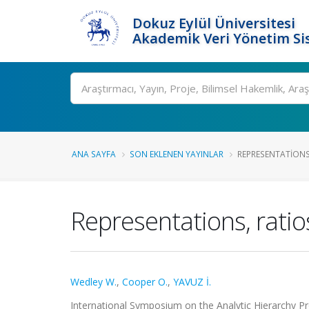
Dokuz Eylül Üniversitesi
Akademik Veri Yönetim Si
Ara
ANA SAYFA
SON EKLENEN YAYINLAR
REPRESENTATIONS
Representations, ratio
Wedley W.
,
Cooper O.
,
YAVUZ İ.
International Symposium on the Analytic Hierarchy Pro