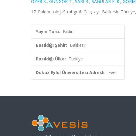
ÖZER S.
,
GÜNGÖR T.
,
SARI B.
,
SAGULAR E. K.
,
GÖRM
17. Paleontoloji-Stratigrafi Çalıştayı, Balıkesir, Türkiy
Yayın Türü:
Bildiri
Basıldığı Şehir:
Balıkesir
Basıldığı Ülke:
Türkiye
Dokuz Eylül Üniversitesi Adresli:
Evet