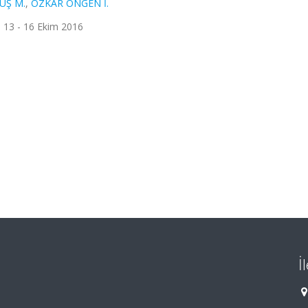
ÜŞ M.
,
ÖZKAR ÖNGEN İ.
e, 13 - 16 Ekim 2016
İ