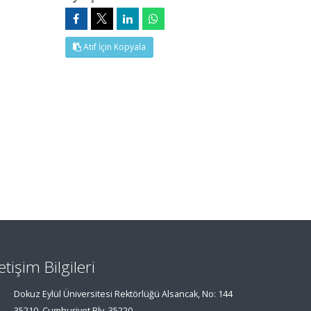
Atıf İçin Kopyala
letişim Bilgileri
Dokuz Eylül Üniversitesi Rektörlüğü Alsancak, No: 144
35210, Cumhuriyet Blv, 35220