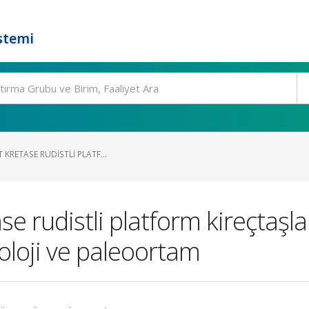
stemi
 KRETASE RUDISTLI PLATF...
e rudistli platform kireçtaşlar
koloji ve paleoortam