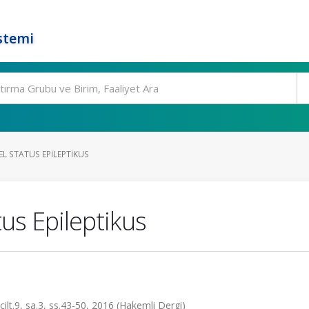
stemi
L STATUS EPILEPTIKUS
us Epileptikus
cilt.9, sa.3, ss.43-50, 2016 (Hakemli Dergi)