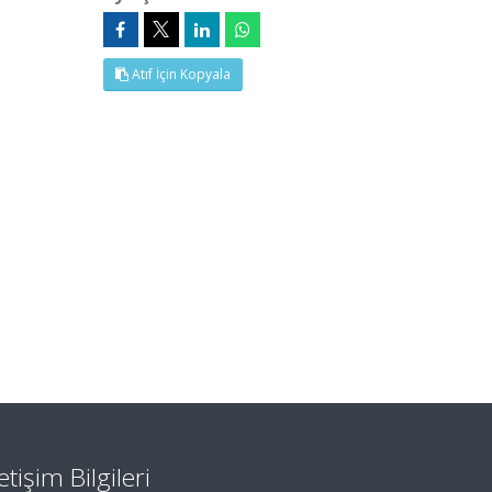
Atıf İçin Kopyala
letişim Bilgileri