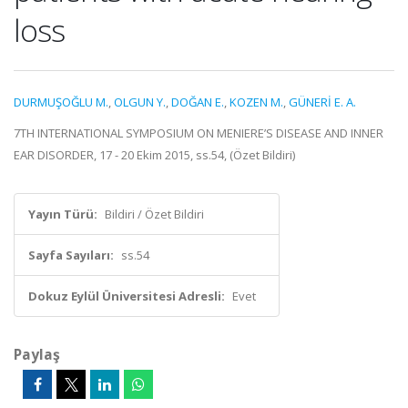
loss
DURMUŞOĞLU M.
,
OLGUN Y.
,
DOĞAN E.
,
KOZEN M.
,
GÜNERİ E. A.
7TH INTERNATIONAL SYMPOSIUM ON MENIERE’S DISEASE AND INNER
EAR DISORDER, 17 - 20 Ekim 2015, ss.54, (Özet Bildiri)
Yayın Türü:
Bildiri / Özet Bildiri
Sayfa Sayıları:
ss.54
Dokuz Eylül Üniversitesi Adresli:
Evet
Paylaş