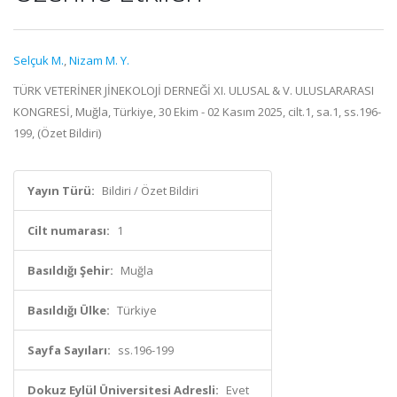
Selçuk M.
,
Nizam M. Y.
TÜRK VETERİNER JİNEKOLOJİ DERNEĞİ XI. ULUSAL & V. ULUSLARARASI
KONGRESİ, Muğla, Türkiye, 30 Ekim - 02 Kasım 2025, cilt.1, sa.1, ss.196-
199, (Özet Bildiri)
Yayın Türü:
Bildiri / Özet Bildiri
Cilt numarası:
1
Basıldığı Şehir:
Muğla
Basıldığı Ülke:
Türkiye
Sayfa Sayıları:
ss.196-199
Dokuz Eylül Üniversitesi Adresli:
Evet