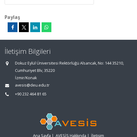
Paylaş
İletişim Bilgileri
Dokuz Eylül Üniversitesi Rektörlüğü Alsancak, No: 144 35210,
Cumhuriyet Blv, 35220
İzmir/Konak
avesis@deu.edu.tr
+90 232 464 81 65
Ana Sayfa
|
AVESİS Hakkında
|
İletişim