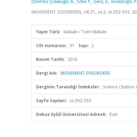
Dönmez Çolakoğlu B.
,
Söke F.
,
Genç A.
,
Keskinoğlu P
MOVEMENT DISORDERS, cilt.31, sa.2, ss.592-593, 20
Yayın Türü:
Makale / Tam Makale
Cilt numarası:
31
Sayı:
2
Basım Tarihi:
2016
Dergi Adı:
MOVEMENT DISORDERS
Derginin Tarandığı İndeksler:
Science Citation
Sayfa Sayıları:
ss.592-593
Dokuz Eylül Üniversitesi Adresli:
Evet