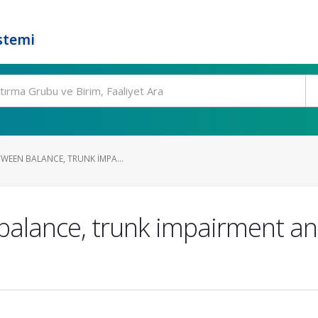
stemi
WEEN BALANCE, TRUNK IMPA...
balance, trunk impairment an