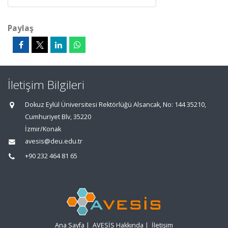
Paylaş
İletişim Bilgileri
Dokuz Eylül Üniversitesi Rektörlüğü Alsancak, No: 144 35210,
Cumhuriyet Blv, 35220
İzmir/Konak
avesis@deu.edu.tr
+90 232 464 81 65
Ana Sayfa
|
AVESİS Hakkında
|
İletişim