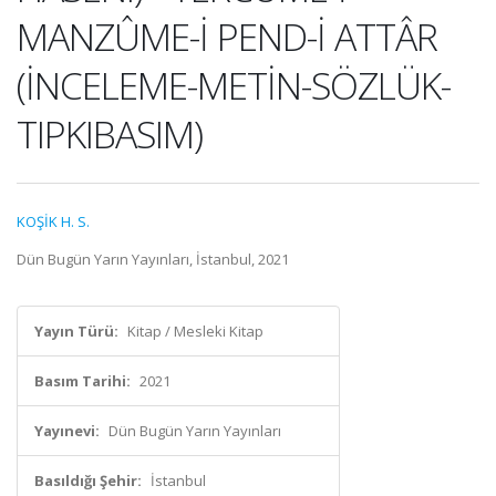
MANZÛME-İ PEND-İ ATTÂR
(İNCELEME-METİN-SÖZLÜK-
TIPKIBASIM)
KOŞİK H. S.
Dün Bugün Yarın Yayınları, İstanbul, 2021
Yayın Türü:
Kitap / Mesleki Kitap
Basım Tarihi:
2021
Yayınevi:
Dün Bugün Yarın Yayınları
Basıldığı Şehir:
İstanbul