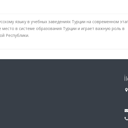
сскому языку в учебных заведениях Турции на современном этап
е место в системе образования Турции и играет важную роль в
ой Республики.
İ