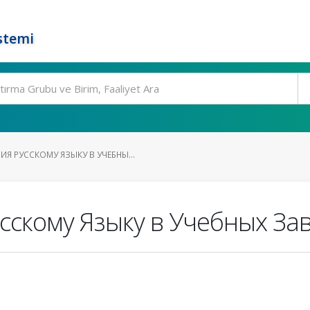
stemi
ИЯ РУССКОМУ ЯЗЫКУ В УЧЕБНЫ...
сскому Языку в Учебных За