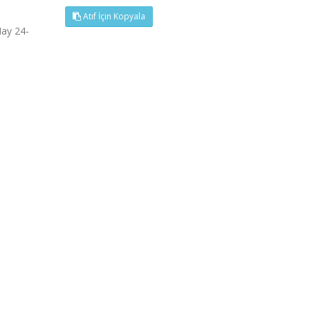
Atıf İçin Kopyala
May 24-