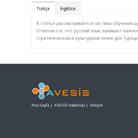
Türkçe
İngilizce
В статье рассматривается система обучения ру
Отмечается, что русский язык занимает важно
стратегическом и культурном плане для Турецк
Ana Sayfa
|
AVESİS Hakkında
|
İletişim