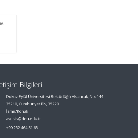
е.
letişim Bilgileri
Dokuz Eylül Üniversitesi Rektörlüğü Alsancak, No: 144
35210, Cumhuriyet Blv, 35220
İzmir/Konak
avesis@deu.edu.tr
+90 232 464 81 65