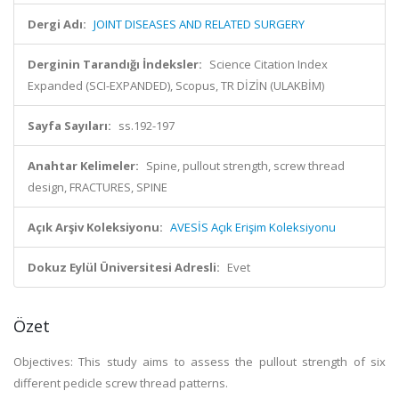
Dergi Adı:
JOINT DISEASES AND RELATED SURGERY
Derginin Tarandığı İndeksler:
Science Citation Index
Expanded (SCI-EXPANDED), Scopus, TR DİZİN (ULAKBİM)
Sayfa Sayıları:
ss.192-197
Anahtar Kelimeler:
Spine, pullout strength, screw thread
design, FRACTURES, SPINE
Açık Arşiv Koleksiyonu:
AVESİS Açık Erişim Koleksiyonu
Dokuz Eylül Üniversitesi Adresli:
Evet
Özet
Objectives: This study aims to assess the pullout strength of six
different pedicle screw thread patterns.