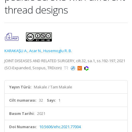
thread designs
KARAKAŞLI A.
,
Acar N.
,
Husemoglu R. B.
JOINT DISEASES AND RELATED SURGERY, cilt.32, sa.1, ss.192-197, 2021
(SCI-Expanded, Scopus, TRDizin)
Yayın Türü:
Makale / Tam Makale
Cilt numarası:
32
Sayı:
1
Basım Tarihi:
2021
Doi Numarası:
10.5606/ehc.2021.77004