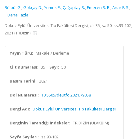
Bülbül G.
,
Gökçay D.
,
Yumuk E.
,
Çağaptay S.
,
Emecen S. B.
,
Anar F. S.
,
...Daha Fazla
Dokuz Eylül Üniversitesi Tıp Fakültesi Dergisi, cilt.35, sa.50, ss.93-102,
2021 (TRDizin)
Yayın Türü:
Makale / Derleme
Cilt numarası:
35
Sayı:
50
Basım Tarihi:
2021
Doi Numarası:
10.5505/deutfd.2021.79058
Dergi Adı:
Dokuz Eylül Üniversitesi Tıp Fakültesi Dergisi
Derginin Tarandığı İndeksler:
TR DİZİN (ULAKBİM)
Sayfa Sayıları:
ss.93-102