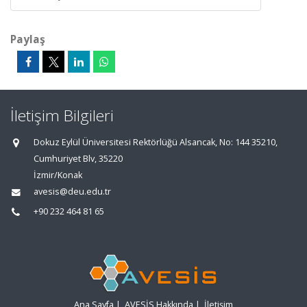
Paylaş
İletişim Bilgileri
Dokuz Eylül Üniversitesi Rektörlüğü Alsancak, No: 144 35210,
Cumhuriyet Blv, 35220
İzmir/Konak
avesis@deu.edu.tr
+90 232 464 81 65
Ana Sayfa
|
AVESİS Hakkında
|
İletişim