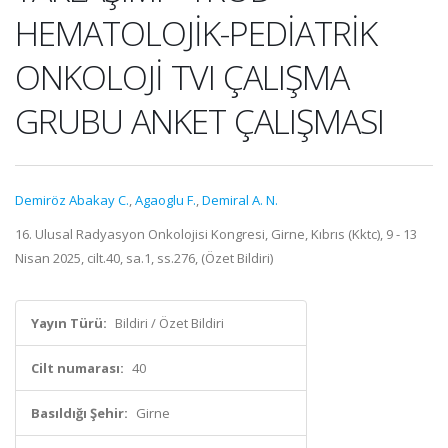
HEMATOLOJİK-PEDİATRİK
ONKOLOJİ TVI ÇALIŞMA
GRUBU ANKET ÇALIŞMASI
Demiröz Abakay C.
,
Agaoglu F.
,
Demiral A. N.
16. Ulusal Radyasyon Onkolojisi Kongresi, Girne, Kıbrıs (Kktc), 9 - 13
Nisan 2025, cilt.40, sa.1, ss.276, (Özet Bildiri)
Yayın Türü:
Bildiri / Özet Bildiri
Cilt numarası:
40
Basıldığı Şehir:
Girne