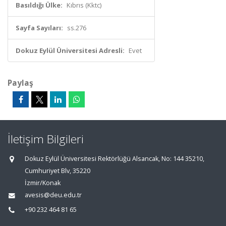
Basıldığı Ülke:
Kıbrıs (Kktc)
Sayfa Sayıları:
ss.276
Dokuz Eylül Üniversitesi Adresli:
Evet
Paylaş
İletişim Bilgileri
Dokuz Eylül Üniversitesi Rektörlüğü Alsancak, No: 144 35210,
Cumhuriyet Blv, 35220
İzmir/Konak
avesis@deu.edu.tr
+90 232 464 81 65