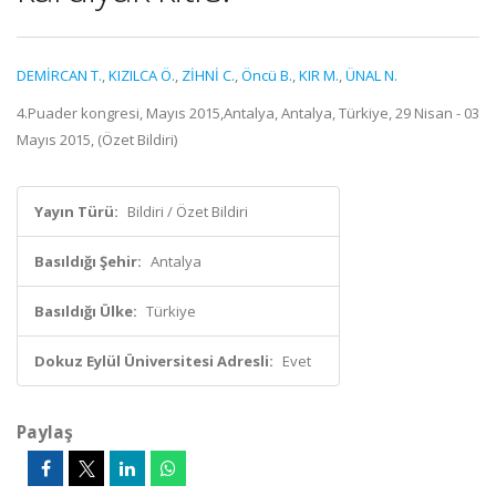
DEMİRCAN T.
,
KIZILCA Ö.
,
ZİHNİ C.
,
Öncü B.
,
KIR M.
,
ÜNAL N.
4.Puader kongresi, Mayıs 2015,Antalya, Antalya, Türkiye, 29 Nisan - 03
Mayıs 2015, (Özet Bildiri)
Yayın Türü:
Bildiri / Özet Bildiri
Basıldığı Şehir:
Antalya
Basıldığı Ülke:
Türkiye
Dokuz Eylül Üniversitesi Adresli:
Evet
Paylaş