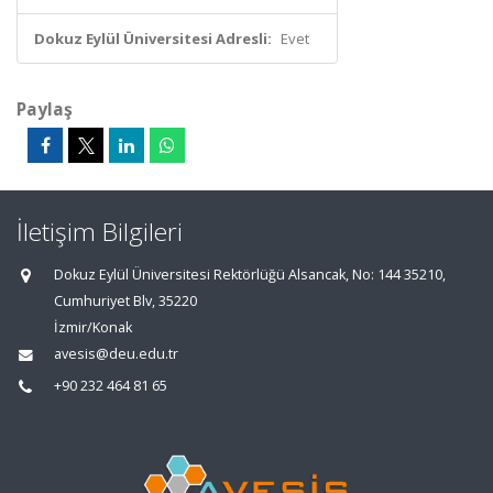
Dokuz Eylül Üniversitesi Adresli:
Evet
Paylaş
İletişim Bilgileri
Dokuz Eylül Üniversitesi Rektörlüğü Alsancak, No: 144 35210,
Cumhuriyet Blv, 35220
İzmir/Konak
avesis@deu.edu.tr
+90 232 464 81 65