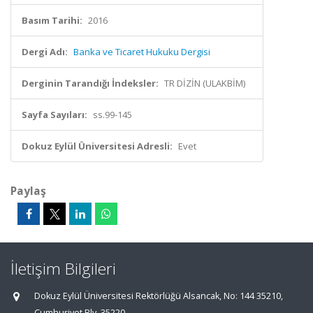
Basım Tarihi:
2016
Dergi Adı:
Banka ve Ticaret Hukuku Dergisi
Derginin Tarandığı İndeksler:
TR DİZİN (ULAKBİM)
Sayfa Sayıları:
ss.99-145
Dokuz Eylül Üniversitesi Adresli:
Evet
Paylaş
İletişim Bilgileri
Dokuz Eylül Üniversitesi Rektörlüğü Alsancak, No: 144 35210,
Cumhuriyet Blv, 35220