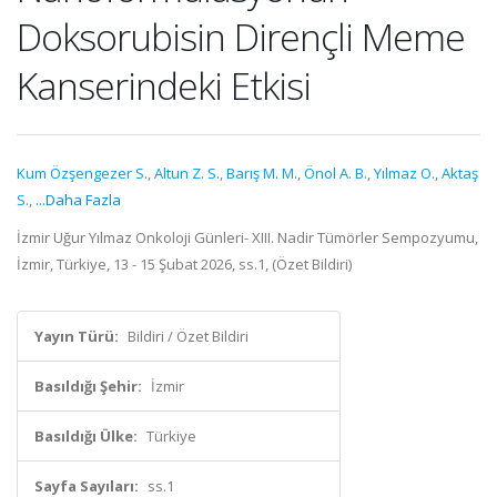
Doksorubisin Dirençli Meme
Kanserindeki Etkisi
Kum Özşengezer S.
,
Altun Z. S.
,
Barış M. M.
,
Önol A. B.
,
Yılmaz O.
,
Aktaş
S.
,
...Daha Fazla
İzmir Uğur Yılmaz Onkoloji Günleri- XIII. Nadir Tümörler Sempozyumu,
İzmir, Türkiye, 13 - 15 Şubat 2026, ss.1, (Özet Bildiri)
Yayın Türü:
Bildiri / Özet Bildiri
Basıldığı Şehir:
İzmir
Basıldığı Ülke:
Türkiye
Sayfa Sayıları:
ss.1