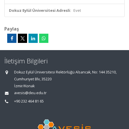
Dokuz Eylül Üniversitesi Adresli:
Evet
Paylaş
İletişim Bilgileri
Dokuz Eylül Üniversitesi Rektörlüğü Alsancak, No: 144 35210,
Cumhuriyet Blv, 35220
İzmir/Konak
avesis@deu.edu.tr
+90 232 464 81 65