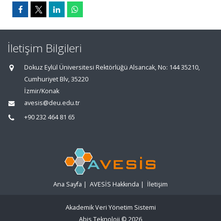
İletişim Bilgileri
Dokuz Eylül Üniversitesi Rektörlüğü Alsancak, No: 144 35210,
Cumhuriyet Blv, 35220
İzmir/Konak
avesis@deu.edu.tr
+90 232 464 81 65
Ana Sayfa
|
AVESİS Hakkında
|
İletişim
Akademik Veri Yönetim Sistemi
Abis Teknoloji
© 2026