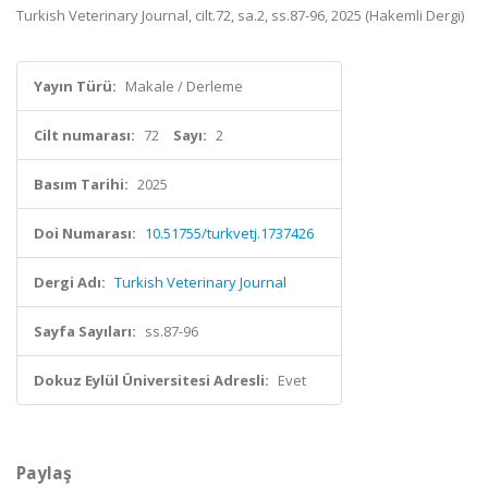
Turkish Veterinary Journal, cilt.72, sa.2, ss.87-96, 2025 (Hakemli Dergi)
Yayın Türü:
Makale / Derleme
Cilt numarası:
72
Sayı:
2
Basım Tarihi:
2025
Doi Numarası:
10.51755/turkvetj.1737426
Dergi Adı:
Turkish Veterinary Journal
Sayfa Sayıları:
ss.87-96
Dokuz Eylül Üniversitesi Adresli:
Evet
Paylaş