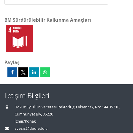
BM Sürdürülebilir Kalkınma Amaçları
Paylaş
İletişim Bilgileri
Dokuz Eylül Üniversitesi Rektörlüğü Alsancak, No: 144 35210,
Cumhuriyet Blv, 35220
İzmir/Konak
avesis@deu.edu.tr