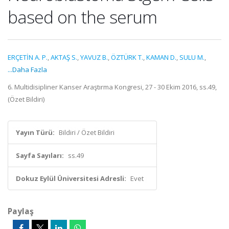
based on the serum
ERÇETİN A. P.
,
AKTAŞ S.
,
YAVUZ B.
,
ÖZTÜRK T.
,
KAMAN D.
,
SULU M.
,
...Daha Fazla
6. Multidisipliner Kanser Araştırma Kongresi, 27 - 30 Ekim 2016, ss.49,
(Özet Bildiri)
Yayın Türü:
Bildiri / Özet Bildiri
Sayfa Sayıları:
ss.49
Dokuz Eylül Üniversitesi Adresli:
Evet
Paylaş