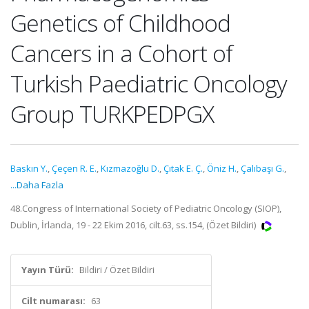
Genetics of Childhood
Cancers in a Cohort of
Turkish Paediatric Oncology
Group TURKPEDPGX
Baskın Y.
,
Çeçen R. E.
,
Kızmazoğlu D.
,
Çıtak E. Ç.
,
Öniz H.
,
Çalıbaşı G.
,
...Daha Fazla
48.Congress of International Society of Pediatric Oncology (SIOP),
Dublin, İrlanda, 19 - 22 Ekim 2016, cilt.63, ss.154, (Özet Bildiri)
Yayın Türü:
Bildiri / Özet Bildiri
Cilt numarası:
63