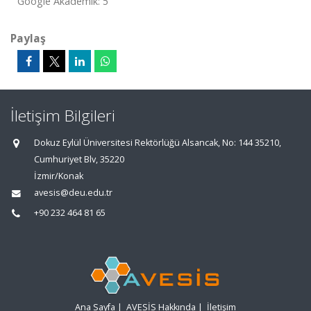
Google Akademik: 5
Paylaş
İletişim Bilgileri
Dokuz Eylül Üniversitesi Rektörlüğü Alsancak, No: 144 35210,
Cumhuriyet Blv, 35220
İzmir/Konak
avesis@deu.edu.tr
+90 232 464 81 65
Ana Sayfa
|
AVESİS Hakkında
|
İletişim