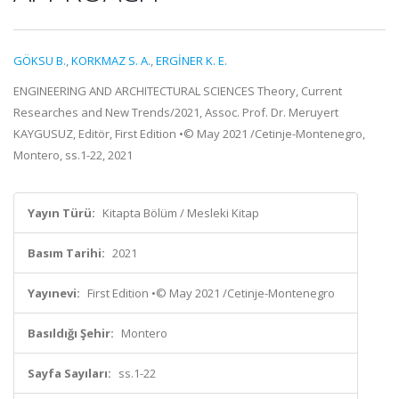
GÖKSU B.
,
KORKMAZ S. A.
,
ERGİNER K. E.
ENGINEERING AND ARCHITECTURAL SCIENCES Theory, Current
Researches and New Trends/2021, Assoc. Prof. Dr. Meruyert
KAYGUSUZ, Editör, First Edition •© May 2021 /Cetinje-Montenegro,
Montero, ss.1-22, 2021
Yayın Türü:
Kitapta Bölüm / Mesleki Kitap
Basım Tarihi:
2021
Yayınevi:
First Edition •© May 2021 /Cetinje-Montenegro
Basıldığı Şehir:
Montero
Sayfa Sayıları:
ss.1-22