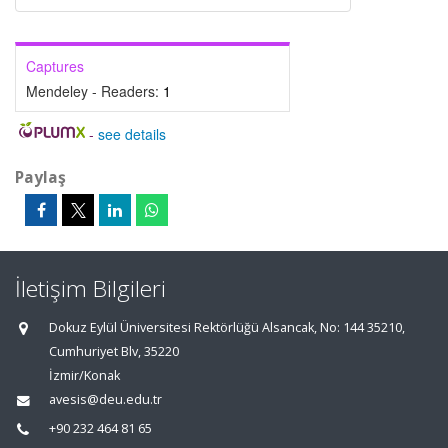
Captures
Mendeley - Readers:
1
-
see details
Paylaş
İletişim Bilgileri
Dokuz Eylül Üniversitesi Rektörlüğü Alsancak, No: 144 35210,
Cumhuriyet Blv, 35220
İzmir/Konak
avesis@deu.edu.tr
+90 232 464 81 65