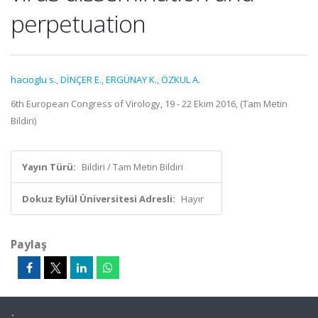
perpetuation
hacıoglu s.
,
DİNÇER E.
,
ERGÜNAY K.
,
ÖZKUL A.
6th European Congress of Virology, 19 - 22 Ekim 2016, (Tam Metin
Bildiri)
Yayın Türü:
Bildiri / Tam Metin Bildiri
Dokuz Eylül Üniversitesi Adresli:
Hayır
Paylaş