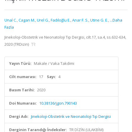
Unal C.
,
Cagan M.
,
Urel G.
,
Fadıloğlu E.
,
Anar F. S.
,
Utine G. E.
,
...Daha
Fazla
Jinekoloji-Obstetrik ve Neonatoloji Tıp Dergisi, cilt.17, sa.4, ss.632-634,
2020 (TRDizin)
Yayın Türü:
Makale / Vaka Takdimi
Cilt numarası:
17
Sayı:
4
Basım Tarihi:
2020
Doi Numarası:
10.38136/jgon.790143
Dergi Adı:
Jinekoloji-Obstetrik ve Neonatoloji Tıp Dergisi
Derginin Tarandığı İndeksler:
TR DİZİN (ULAKBİM)