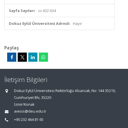
Sayfa Sayıları:
ss.632-634
Dokuz Eylül Üniversitesi Adresli:
Hayır
Paylaş
İletişim Bilgileri
Dokuz Eylül Üniversitesi Rektörlüğü Alsancak, No: 144 35210,
Cumhuriyet Blv, 35220
İzmir/Konak
avesis@deu.edu.tr
+90 232 464 81 65